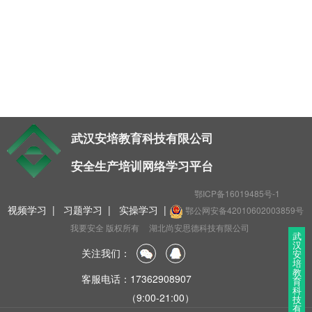
t
i
o
n
武汉安培教育科技有限公司
安全生产培训网络学习平台
鄂ICP备16019485号-1
视频学习
|
习题学习
|
实操学习
|
鄂公网安备42010602003859号
我要安全 版权所有
湖北尚安思德科技有限公司
武
汉
关注我们：
安
培
教
客服电话：17362908907
育
科
（9:00-21:00）
技
有