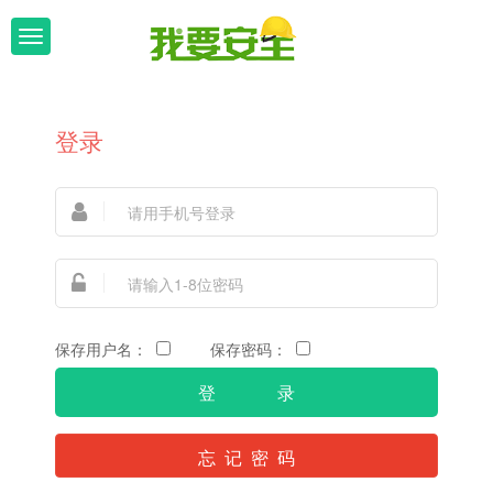
T
o
g
登录
g
l
e
n
a
v
保存用户名：
保存密码：
i
g
忘 记 密 码
a