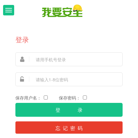
T
o
g
登录
g
l
e
n
a
v
保存用户名：
保存密码：
i
g
忘 记 密 码
a