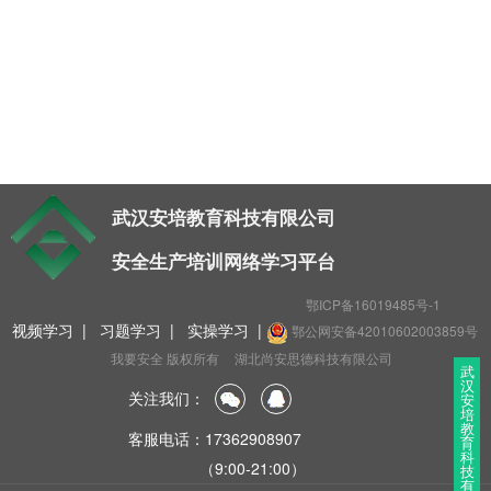
t
i
o
n
武汉安培教育科技有限公司
安全生产培训网络学习平台
鄂ICP备16019485号-1
视频学习
|
习题学习
|
实操学习
|
鄂公网安备42010602003859号
我要安全 版权所有
湖北尚安思德科技有限公司
武
汉
关注我们：
安
培
教
客服电话：17362908907
育
科
（9:00-21:00）
技
有