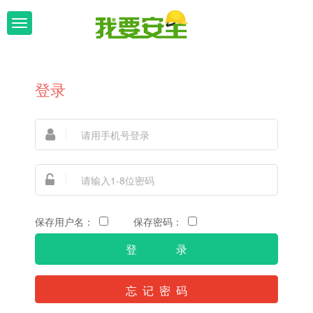
T
o
g
登录
g
l
e
n
a
v
保存用户名：
保存密码：
i
g
忘 记 密 码
a