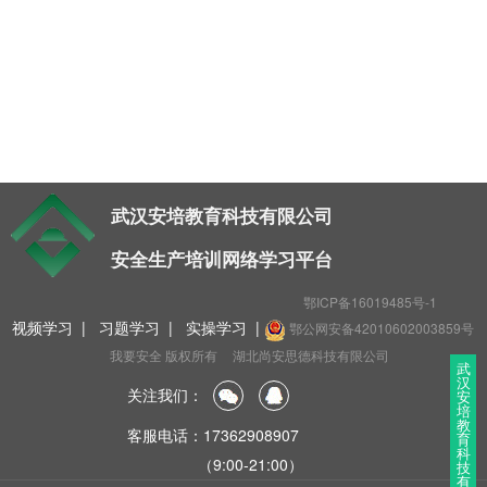
t
i
o
n
武汉安培教育科技有限公司
安全生产培训网络学习平台
鄂ICP备16019485号-1
视频学习
|
习题学习
|
实操学习
|
鄂公网安备42010602003859号
我要安全 版权所有
湖北尚安思德科技有限公司
武
汉
关注我们：
安
培
教
客服电话：17362908907
育
科
（9:00-21:00）
技
有